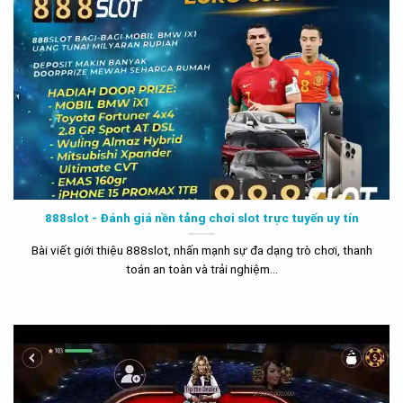
888slot - Đánh giá nền tảng chơi slot trực tuyến uy tín
Bài viết giới thiệu 888slot, nhấn mạnh sự đa dạng trò chơi, thanh
toán an toàn và trải nghiệm...