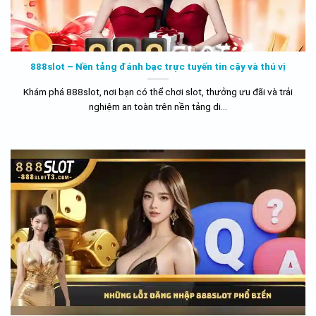
888slot – Nền tảng đánh bạc trực tuyến tin cậy và thú vị
Khám phá 888slot, nơi bạn có thể chơi slot, thưởng ưu đãi và trải
nghiệm an toàn trên nền tảng di...
888slot: Gioi thieu va danh gia