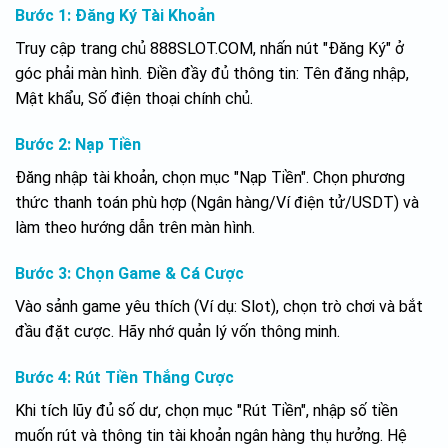
Truy cập trang chủ 888SLOT.COM, nhấn nút "Đăng Ký" ở
góc phải màn hình. Điền đầy đủ thông tin: Tên đăng nhập,
Mật khẩu, Số điện thoại chính chủ.
Bước 2: Nạp Tiền
Đăng nhập tài khoản, chọn mục "Nạp Tiền". Chọn phương
thức thanh toán phù hợp (Ngân hàng/Ví điện tử/USDT) và
làm theo hướng dẫn trên màn hình.
Bước 3: Chọn Game & Cá Cược
Vào sảnh game yêu thích (Ví dụ: Slot), chọn trò chơi và bắt
đầu đặt cược. Hãy nhớ quản lý vốn thông minh.
Bước 4: Rút Tiền Thắng Cược
Khi tích lũy đủ số dư, chọn mục "Rút Tiền", nhập số tiền
muốn rút và thông tin tài khoản ngân hàng thụ hưởng. Hệ
thống sẽ xử lý trong vài phút.