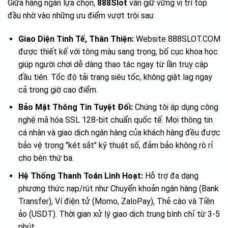
đầu nhờ vào những ưu điểm vượt trội sau:
Giao Diện Tinh Tế, Thân Thiện:
Website 888SLOT.COM
được thiết kế với tông màu sang trọng, bố cục khoa học
giúp người chơi dễ dàng thao tác ngay từ lần truy cập
đầu tiên. Tốc độ tải trang siêu tốc, không giật lag ngay
cả trong giờ cao điểm.
Bảo Mật Thông Tin Tuyệt Đối:
Chúng tôi áp dụng công
nghệ mã hóa SSL 128-bit chuẩn quốc tế. Mọi thông tin
cá nhân và giao dịch ngân hàng của khách hàng đều được
bảo vệ trong "két sắt" kỹ thuật số, đảm bảo không rò rỉ
cho bên thứ ba.
Hệ Thống Thanh Toán Linh Hoạt:
Hỗ trợ đa dạng
phương thức nạp/rút như Chuyển khoản ngân hàng (Bank
Transfer), Ví điện tử (Momo, ZaloPay), Thẻ cào và Tiền
ảo (USDT). Thời gian xử lý giao dịch trung bình chỉ từ 3-5
phút.