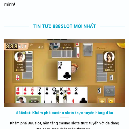
TIN TỨC 888SLOT MỚI NHẤT
888slot: Khám phá casino slots trực tuyến hàng đầu
Khám phá 888slot, nền tảng casino slots trực tuyến với đa dạng
trò chơi, giao diện thân thiện và...