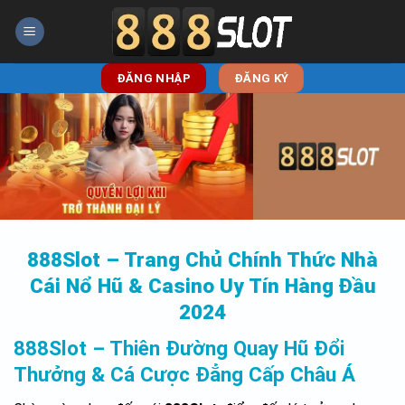
Skip
to
content
ĐĂNG NHẬP
ĐĂNG KÝ
888Slot – Trang Chủ Chính Thức Nhà
Cái Nổ Hũ & Casino Uy Tín Hàng Đầu
2024
888Slot – Thiên Đường Quay Hũ Đổi
Thưởng & Cá Cược Đẳng Cấp Châu Á
Chào mừng bạn đến với
888Slot
, điểm đến lý tưởng cho
những tín đồ đam mê cá cược trực tuyến và game quay hũ