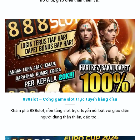
888slot – Cổng game slot trực tuyến hàng đầu
Khám phá 888slot, nền tảng slot trực tuyến nổi bật với giao diện
người dùng thân thiện, các trò...