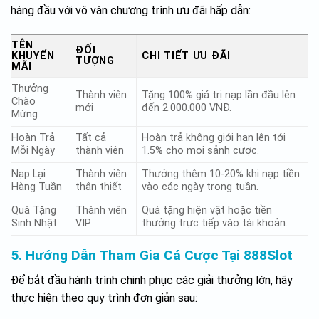
TÊN
ĐỐI
KHUYẾN
CHI TIẾT ƯU ĐÃI
TƯỢNG
MÃI
Thưởng
Thành viên
Tặng 100% giá trị nạp lần đầu lên
Chào
mới
đến 2.000.000 VNĐ.
Mừng
Hoàn Trả
Tất cả
Hoàn trả không giới hạn lên tới
Mỗi Ngày
thành viên
1.5% cho mọi sảnh cược.
Nạp Lại
Thành viên
Thưởng thêm 10-20% khi nạp tiền
Hàng Tuần
thân thiết
vào các ngày trong tuần.
Quà Tặng
Thành viên
Quà tặng hiện vật hoặc tiền
Sinh Nhật
VIP
thưởng trực tiếp vào tài khoản.
5. Hướng Dẫn Tham Gia Cá Cược Tại 888Slot
Để bắt đầu hành trình chinh phục các giải thưởng lớn, hãy
thực hiện theo quy trình đơn giản sau:
Bước 1: Đăng Ký Tài Khoản