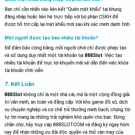
đăng nhập hoặc liên hệ trực tiếp với bộ phận CSKH để
được hỗ trợ cấp lại mật khẩu mới sau khi xác minh danh tính.
Một người được tạo bao nhiêu tài khoản?
Để đảm bảo công bằng, mỗi người chơi chỉ được phép tạo
và sử dụng duy nhất một tài khoản tại
888Slot
. Việc tạo
nhiều tài khoản để trục lợi khuyến mãi sẽ dẫn đến việc khóa
tài khoản vĩnh viễn.
7. Kết Luận
888Slot
không chỉ là một nhà cái, mà là một cộng đồng giải
trí văn minh, an toàn và đẳng cấp. Với kho game đồ sộ, dịch
vụ chuyên nghiệp và cơ chế trả thưởng minh bạch, chúng tôi
tự tin mang lại những trải nghiệm khó quên cho bạn. Đừng
chần chừ, hãy truy cập 888SLOT.COM và đăng ký ngay hôm
nay để nhận những ưu đãi độc quyền và thử vận may của
mình!