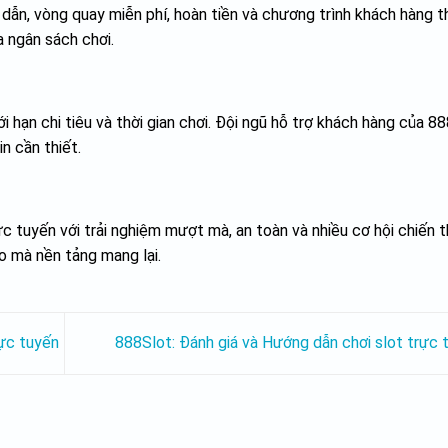
ẫn, vòng quay miễn phí, hoàn tiền và chương trình khách hàng t
a ngân sách chơi.
ới hạn chi tiêu và thời gian chơi. Đội ngũ hỗ trợ khách hàng của 8
n cần thiết.
ực tuyến với trải nghiệm mượt mà, an toàn và nhiều cơ hội chiến 
o mà nền tảng mang lại.
ực tuyến
888Slot: Đánh giá và Hướng dẫn chơi slot trực 