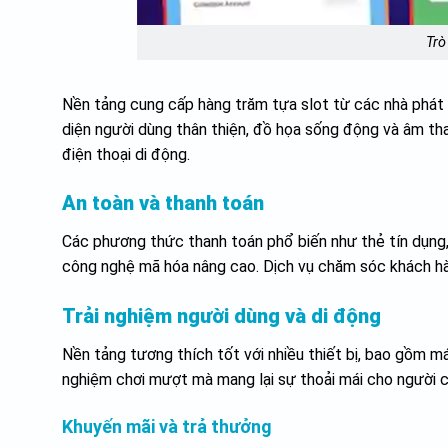
Trò
Nền tảng cung cấp hàng trăm tựa slot từ các nhà phát tr
diện người dùng thân thiện, đồ họa sống động và âm th
điện thoại di động.
An toàn và thanh toán
Các phương thức thanh toán phổ biến như thẻ tín dụng,
công nghệ mã hóa nâng cao. Dịch vụ chăm sóc khách hàn
Trải nghiệm người dùng và di động
Nền tảng tương thích tốt với nhiều thiết bị, bao gồm máy
nghiệm chơi mượt mà mang lại sự thoải mái cho người c
Khuyến mãi và trả thưởng