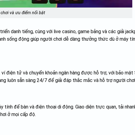
 chơi và ưu điểm nổi bật
iển danh tiếng, cùng với live casino, game bảng và các giải jack
anh sống động giúp người chơi dễ dàng thưởng thức dù ở máy tí
 ví điện tử và chuyển khoản ngân hàng được hỗ trợ, với bảo mật
g luôn sẵn sàng 24/7 để giải đáp thắc mắc và hỗ trợ người chơi
 tính để bàn và điện thoại di động. Giao diện trực quan, tải nhanh
hơi ở mọi cấp độ.