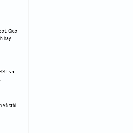
pot. Giao
nh hay
 SSL và
.
 và trải