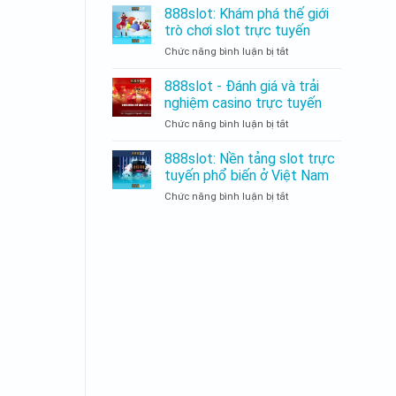
nghiệm
888slot: Khám phá thế giới
chơi
trò chơi slot trực tuyến
slot
Chức năng bình luận bị tắt
888slot:
trực
Khám
tuyến
phá
888slot - Đánh giá và trải
đáng
thế
tin
nghiệm casino trực tuyến
giới
cậy
Chức năng bình luận bị tắt
888slot
trò
-
chơi
Đánh
888slot: Nền tảng slot trực
slot
giá
trực
tuyến phổ biến ở Việt Nam
và
tuyến
Chức năng bình luận bị tắt
888slot:
trải
Nền
nghiệm
tảng
casino
slot
trực
trực
tuyến
tuyến
phổ
biến
ở
Việt
Nam