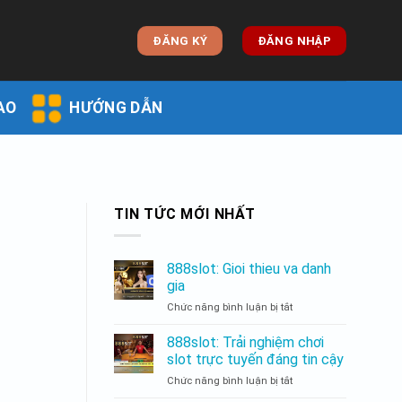
ĐĂNG KÝ
ĐĂNG NHẬP
AO
HƯỚNG DẪN
TIN TỨC MỚI NHẤT
888slot: Gioi thieu va danh
gia
Chức năng bình luận bị tắt
888slot:
Gioi
thieu
888slot: Trải nghiệm chơi
va
slot trực tuyến đáng tin cậy
danh
Chức năng bình luận bị tắt
888slot:
gia
Trải