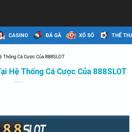
CASINO
ĐÁ GÀ
XỔ SỐ
THỂ TH
Hệ Thống Cá Cược Của 888SLOT
Tại Hệ Thống Cá Cược Của 888SLOT