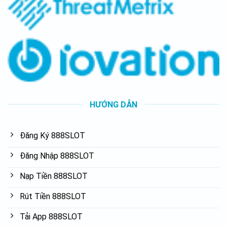
HƯỚNG DẪN
Đăng Ký 888SLOT
Đăng Nhập 888SLOT
Nạp Tiền 888SLOT
Rút Tiền 888SLOT
Tải App 888SLOT