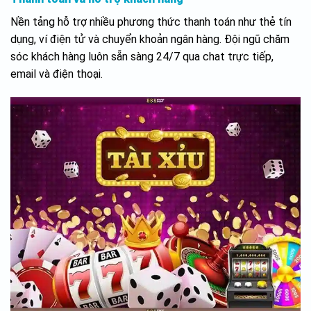
Nền tảng hỗ trợ nhiều phương thức thanh toán như thẻ tín
dụng, ví điện tử và chuyển khoản ngân hàng. Đội ngũ chăm
sóc khách hàng luôn sẵn sàng 24/7 qua chat trực tiếp,
email và điện thoại.