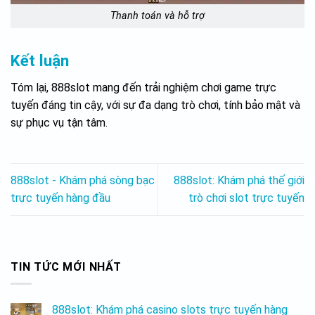
Thanh toán và hỗ trợ
Kết luận
Tóm lại, 888slot mang đến trải nghiệm chơi game trực
tuyến đáng tin cậy, với sự đa dạng trò chơi, tính bảo mật và
sự phục vụ tận tâm.
888slot - Khám phá sòng bạc
888slot: Khám phá thế giới
trực tuyến hàng đầu
trò chơi slot trực tuyến
TIN TỨC MỚI NHẤT
888slot: Khám phá casino slots trực tuyến hàng