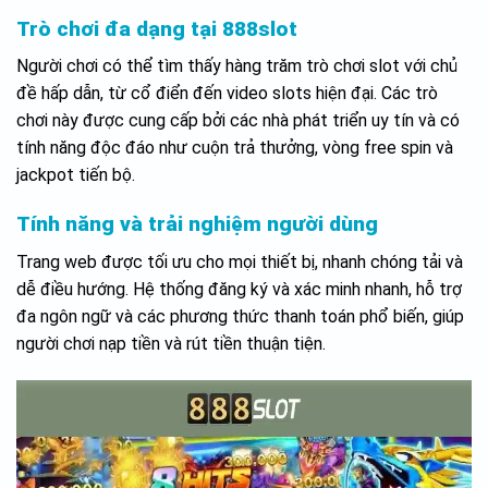
Trò chơi đa dạng tại 888slot
Người chơi có thể tìm thấy hàng trăm trò chơi slot với chủ
đề hấp dẫn, từ cổ điển đến video slots hiện đại. Các trò
chơi này được cung cấp bởi các nhà phát triển uy tín và có
tính năng độc đáo như cuộn trả thưởng, vòng free spin và
jackpot tiến bộ.
Tính năng và trải nghiệm người dùng
Trang web được tối ưu cho mọi thiết bị, nhanh chóng tải và
dễ điều hướng. Hệ thống đăng ký và xác minh nhanh, hỗ trợ
đa ngôn ngữ và các phương thức thanh toán phổ biến, giúp
người chơi nạp tiền và rút tiền thuận tiện.