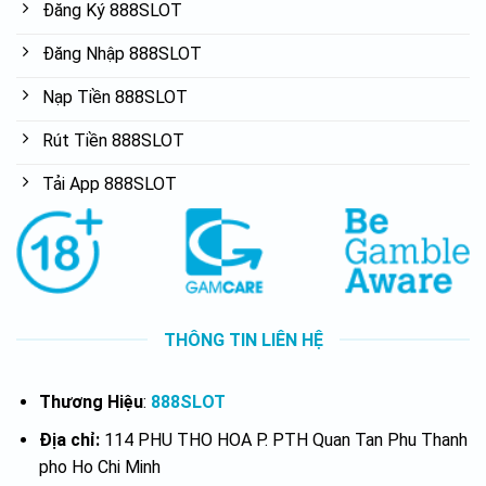
Đăng Ký 888SLOT
Đăng Nhập 888SLOT
Nạp Tiền 888SLOT
Rút Tiền 888SLOT
Tải App 888SLOT
THÔNG TIN LIÊN HỆ
Thương Hiệu
:
888SLOT
Địa chỉ:
114 PHU THO HOA P. PTH Quan Tan Phu Thanh
pho Ho Chi Minh