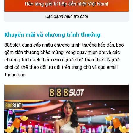
Các danh mục trò chơi
Khuyến mãi và chương trình thưởng
888slot cung cấp nhiều chương trình thưởng hấp dẫn, bao
gồm tiền thưởng chào mừng, vòng quay miễn phí và các
chương trình tích điểm cho người chơi thân thiết. Người
chơi có thể theo dõi ưu đãi trên trang chủ và qua email
thông báo.