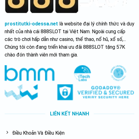
prostitutki-odessa.net
là website đại lý chính thức và duy
nhất của nhà cái 888SLOT tại Việt Nam. Ngoài cung cấp
các trò chơi hấp dẫn như casino, thể thao, nổ hũ, xổ số,...
Chúng tôi còn đang triển khai ưu đãi 888SLOT tặng 57K
chào đón thành viên mới tham gia.
LIÊN KẾT NHANH
Điều Khoản Và Điều Kiện