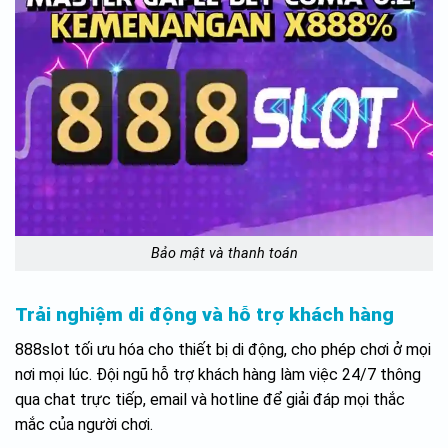
Bảo mật và thanh toán
Trải nghiệm di động và hỗ trợ khách hàng
888slot tối ưu hóa cho thiết bị di động, cho phép chơi ở mọi
nơi mọi lúc. Đội ngũ hỗ trợ khách hàng làm việc 24/7 thông
qua chat trực tiếp, email và hotline để giải đáp mọi thắc
mắc của người chơi.