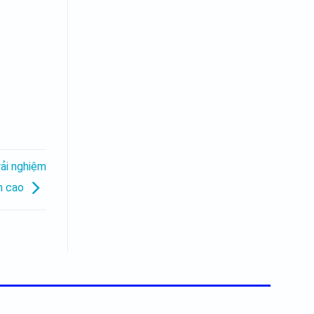
rải nghiệm
nh cao