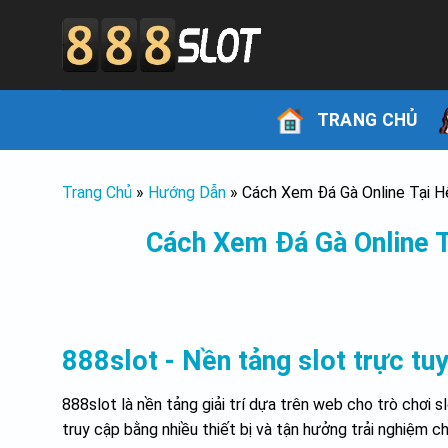
Skip
to
content
TRANG CHỦ
Trang Chủ
»
Hướng Dẫn
»
Cách Xem Đá Gà Online Tại 
Cách Xem Đá Gà Online 
888slot - Nền tảng slot trực tu
888slot là nền tảng giải trí dựa trên web cho trò chơi 
truy cập bằng nhiều thiết bị và tận hưởng trải nghiệm 