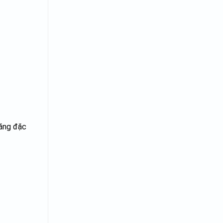
năng đặc