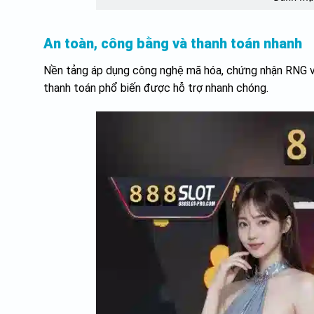
An toàn, công bằng và thanh toán nhanh
Nền tảng áp dụng công nghệ mã hóa, chứng nhận RNG v
thanh toán phổ biến được hỗ trợ nhanh chóng.