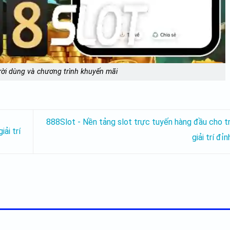
ười dùng và chương trình khuyến mãi
888Slot - Nền tảng slot trực tuyến hàng đầu cho t
ải trí
giải trí đỉ