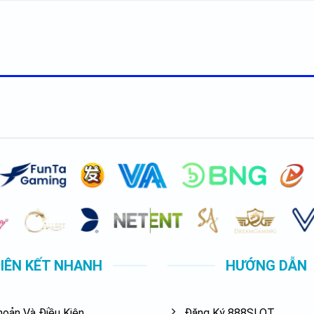
LIÊN KẾT NHANH
HƯỚNG DẪN
hoản Và Điều Kiện
Đăng Ký 888SLOT